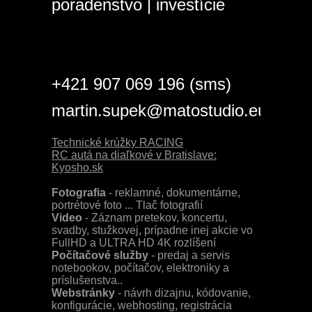
poradenstvo | investície
+421 907 069 196 (sms)
martin.supek@matostudio.eu
Technické krúžky RACING
RC autá na diaľkové v Bratislave:
Kyosho.sk
Fotografia
- reklamné, dokumentárne,
portrétové foto ... Tlač fotografií
Video
- Záznam pretekov, koncertu,
svadby, stužkovej, prípadne inej akcie vo
FullHD a ULTRA HD 4K rozlíšení
Počítačové služby
- predaj a servis
notebookov, počítačov, elektroniky a
príslušenstva..
Webstránky
- návrh dizajnu, kódovanie,
konfigurácie, webhosting, registrácia